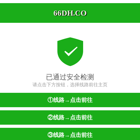
66DH.CO
已通过安全检测
请点击下方按钮，选择线路前往主页
①线路→点击前往
②线路→点击前往
③线路→点击前往