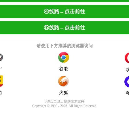
④线路→点击前往
⑤线路→点击前往
请使用下方推荐的浏览器访问
宇
谷歌
豹
火狐
360安全卫士提供技术支持
Copyright © 1998 -
2026. All Rights Reserved.